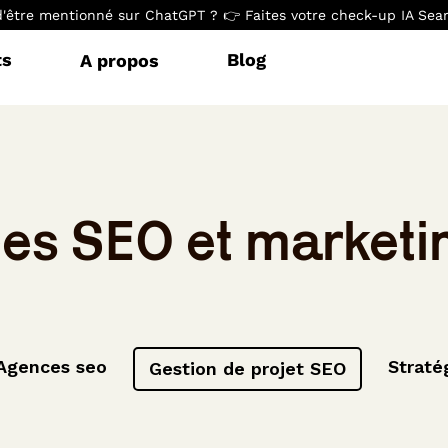
d'être mentionné sur ChatGPT ? 👉 Faites votre check-up IA Searc
ts
Blog
A propos
s SEO et marketin
Agences seo
Straté
Gestion de projet SEO