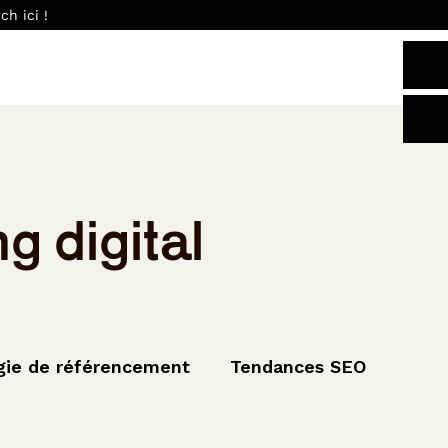
h ici !
g digital
gie de référencement
Tendances SEO