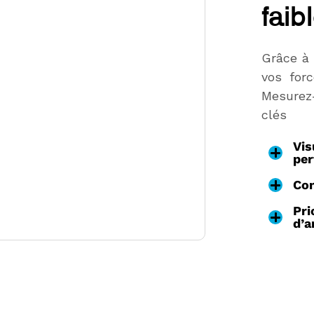
faib
Grâce à 
vos forc
Mesurez
clés
Vis
pe
Com
Pri
d’a