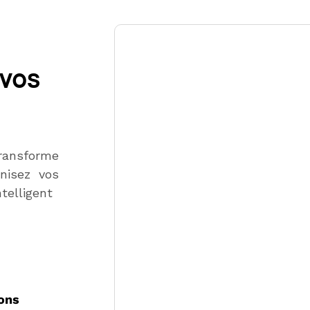
 vos
ransforme
nisez vos
telligent
ions