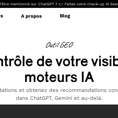
d'être mentionné sur ChatGPT ? 👉 Faites votre check-up IA Searc
ts
Blog
A propos
Outil GEO
trôle de votre visib
moteurs IA
citations et obtenez des recommandations con
dans ChatGPT, Gemini et au-delà.