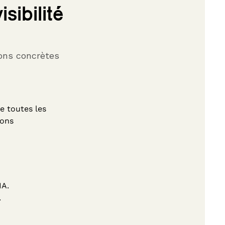
isibilité
ons concrètes
e toutes les
ions
IA.
.