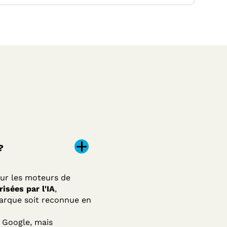
?
our les moteurs de
isées par l'IA
,
 marque soit reconnue en
 Google, mais