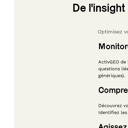
De l'insight
Optimisez v
Monitor
ActivGEO de 
questions li
génériques).
Compren
Découvrez vot
Identifiez le
Agissez