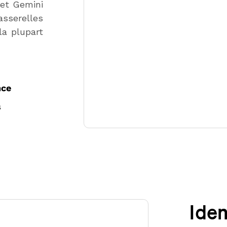
 et Gemini
asserelles
la plupart
nce
s
Iden