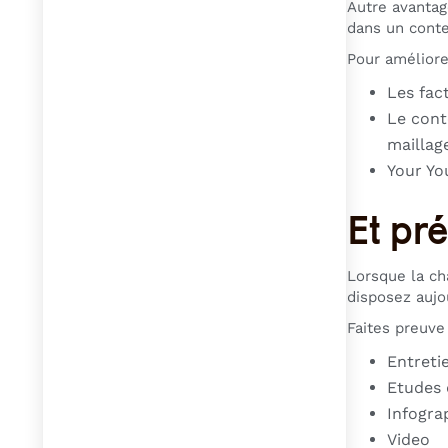
Autre avanta
dans un conte
Pour améliore
Les fac
Le cont
maillage
Your You
Et pré
Lorsque la cha
disposez aujo
Faites preuve 
Entreti
Etudes 
Infogra
Video