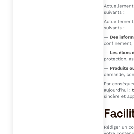
Actuellement,
suivants :
Actuellement,
suivants :
—
Des informa
confinement, 
—
Les élans d
protection, a
—
Produits o
demande, comm
Par conséquen
aujourd'hui :
sincère et ap
Facili
Rédiger un con
votre contenu