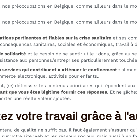
 nos préoccupations en Belgique, comme ailleurs dans le m
 nos préoccupations en Belgique, comme ailleurs dans le m
tions pertinentes et fiables sur la crise sanitaire
et ses cons
conséquences sanitaires, sociales et économiques, travail à di
e solidarité
et le besoin de se sentir utile : dons, grâce au 
ssistance aux personnes/entreprises particulièrement touchées
u services qui contribuent à atténuer le confinement :
aliment
erce électronique, activités pour enfants...
t, (re) définissez les contenus prioritaires qui répondent au
tant que vous êtes légitime
fournir ces réponses
. Et ne gâche
porter une réelle valeur ajoutée.
tez votre travail grâce à l
tenu de qualité ne suffit pas. Il faut également s'assurer qu'i
 sur votre site web et les réseaux sociaux, mais aussi à en f