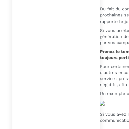
Du fait du co
prochaines se
rapporte le j
Si vous arrêt
génération de
par vos campa
Prenez le tem
toujours pert
Pour certaines
d'autres encor
service après
négatifs, afin
Un exemple co
Si vous avez 
communication