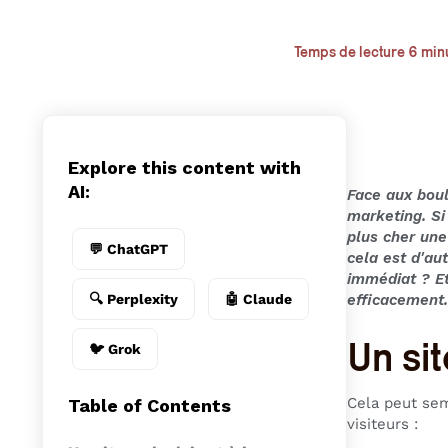
Temps de lecture 6 min
Explore this content with
AI:
Face aux boule
marketing. Si
plus cher une
💬 ChatGPT
cela est d'au
immédiat ? Et
🔍 Perplexity
🤖 Claude
efficacement
Un sit
🐦 Grok
Cela peut sem
Table of Contents
visiteurs :