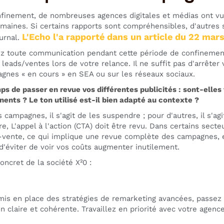
nfinement, de nombreuses agences digitales et médias ont vu
maines. Si certains rapports sont compréhensibles, d'autres
L'Echo l'a rapporté dans un article du 22 mars
ournal.
ez toute communication pendant cette période de confinement
 leads/ventes lors de votre relance. Il ne suffit pas d'arrêt
gnes « en cours » en SEA ou sur les réseaux sociaux.
ps de passer en revue vos différentes publicités : sont-elles
inents ? Le ton utilisé est-il bien adapté au contexte ?
 campagnes, il s'agit de les suspendre ; pour d'autres, il s'agi
e, L'appel à l'action (CTA) doit être revu. Dans certains sect
-vente, ce qui implique une revue complète des campagnes, e
 d'éviter de voir vos coûts augmenter inutilement.
ncret de la société X²0 :
mis en place des stratégies de remarketing avancées, passez
 claire et cohérente. Travaillez en priorité avec votre agenc