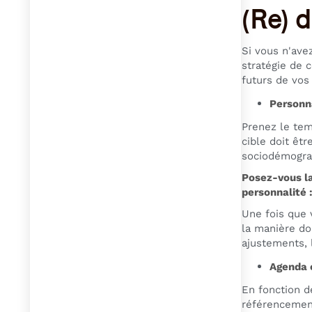
(Re) d
Si vous n'ave
stratégie de 
futurs de vos 
Personn
Prenez le tem
cible doit êt
sociodémograp
Posez-vous la
personnalité :
Une fois que 
la manière do
ajustements, 
Agenda é
En fonction d
référencement