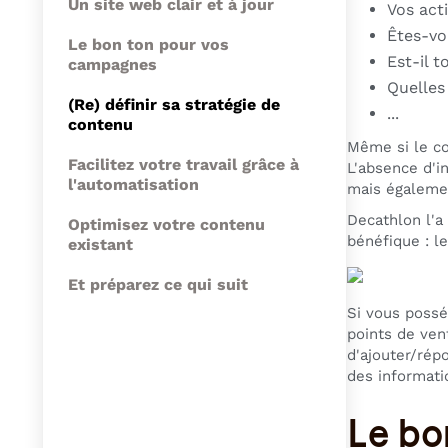
Un site web clair et à jour
Vos act
Êtes-vo
Le bon ton pour vos
Est-il 
campagnes
Quelles
(Re) définir sa stratégie de
...
contenu
Même si le co
Facilitez votre travail grâce à
L'absence d'i
l'automatisation
mais égalemen
Decathlon l'a
Optimisez votre contenu
bénéfique : l
existant
Et préparez ce qui suit
Si vous possé
points de ven
d'ajouter/rép
des informati
Le bo