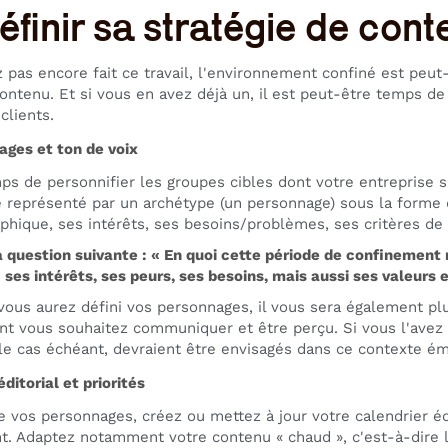
éfinir sa stratégie de con
z pas encore fait ce travail, l'environnement confiné est peu
contenu. Et si vous en avez déjà un, il est peut-être temps de
clients.
ages et ton de voix
ps de personnifier les groupes cibles dont votre entreprise
re représenté par un archétype (un personnage) sous la forme 
hique, ses intérêts, ses besoins/problèmes, ses critères de p
 question suivante : « En quoi cette période de confinement 
 ses intérêts, ses peurs, ses besoins, mais aussi ses valeurs e
vous aurez défini vos personnages, il vous sera également plus 
nt vous souhaitez communiquer et être perçu. Si vous l'ave
le cas échéant, devraient être envisagés dans ce contexte ém
ditorial et priorités
e vos personnages, créez ou mettez à jour votre calendrier é
. Adaptez notamment votre contenu « chaud », c'est-à-dire le 