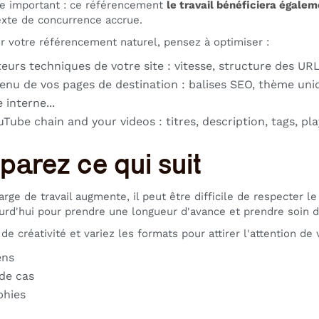
ge important : ce référencement
le travail bénéficiera égale
xte de concurrence accrue.
r votre référencement naturel, pensez à optimiser :
teurs techniques de votre site : vitesse, structure des UR
enu de vos pages de destination : balises SEO, thème uniq
 interne...
Tube chain and your videos : titres, description, tags, playl
parez ce qui suit
rge de travail augmente, il peut être difficile de respecter le
urd'hui pour prendre une longueur d'avance et prendre soin d
de créativité et variez les formats pour attirer l'attention de 
ens
de cas
phies