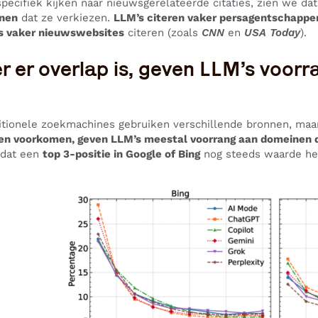
ecifiek kijken naar nieuwsgerelateerde citaties, zien we dat
nnen
dat ze verkiezen.
LLM’s citeren vaker persagentschappe
 vaker nieuwswebsites
citeren (zoals
CNN
en
USA Today
).
 er overlap is, geven LLM’s voorr
itionele zoekmachines gebruiken verschillende bronnen, maar
n voorkomen, geven LLM’s meestal voorrang aan domeinen die
 dat een
top 3-positie in Google of Bing
nog steeds waarde hee