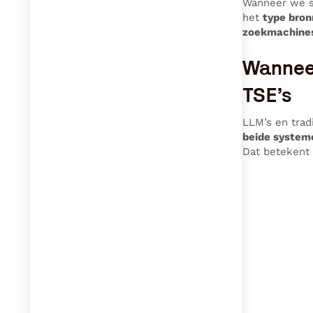
Wanneer we sp
het
type bro
zoekmachines
Wanneer
TSE’s
LLM’s en trad
beide systeme
Dat betekent