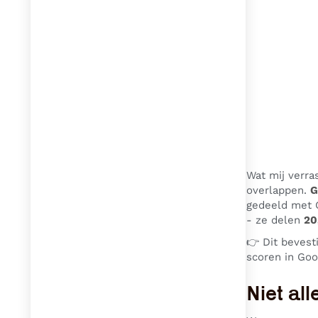
Wat mij verra
overlappen.
G
gedeeld met G
- ze delen
20
👉 Dit bevest
scoren in Goo
Niet al