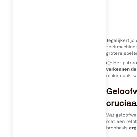
Tegelijkertij
zoekmachines
grotere spel
👉 Het patroo
verkennen da
maken ook ka
Geloofw
cruciaa
Wat geloofwaa
met een relat
bronbasis
erg