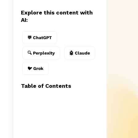
Explore this content with
AI:
💬 ChatGPT
🔍 Perplexity
🤖 Claude
🐦 Grok
Table of Contents