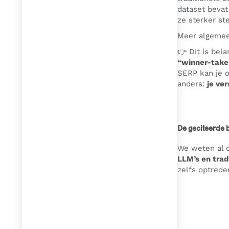
dataset beva
ze sterker st
Meer algemee
👉 Dit is bel
“winner-take
SERP kan je op
anders:
je ver
De geciteerde b
We weten al d
LLM’s en tra
zelfs optrede