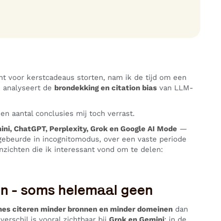
int voor kerstcadeaus storten, nam ik de tijd om een
e analyseert de
brondekking en citation bias
van LLM-
en aantal conclusies mij toch verrast.
ini, ChatGPT, Perplexity, Grok en Google AI Mode
—
gebeurde in incognitomodus, over een vaste periode
nzichten die ik interessant vond om te delen:
n - soms helemaal geen
s citeren minder bronnen en minder domeinen
dan
erschil is vooral zichtbaar bij
Grok en Gemini
: in de