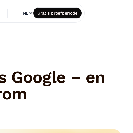
NL
Gratis proefperiode
s Google – en
arom