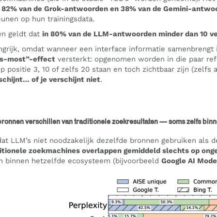
t
82% van de Grok-antwoorden en 38% van de Gemini-antwoo
eunen op hun trainingsdata.
n geldt dat
in 80% van de LLM-antwoorden minder dan 10 ve
angrijk, omdat wanneer een interface informatie samenbrengt 
s-most”-effect
versterkt: opgenomen worden in die paar ref
 positie 3, 10 of zelfs 20 staan en toch zichtbaar zijn (zelfs a
schijnt… of je verschijnt niet
.
ronnen verschillen van traditionele zoekresultaten — soms zelfs binnen
at LLM’s niet noodzakelijk dezelfde bronnen gebruiken als de
ditionele zoekmachines overlappen gemiddeld slechts op on
n binnen hetzelfde ecosysteem (bijvoorbeeld
Google AI Mode