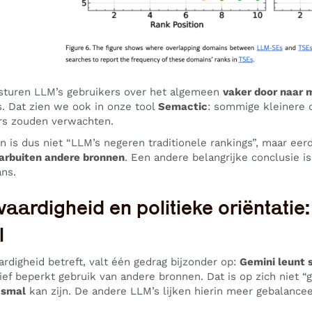
d sturen LLM’s gebruikers over het algemeen
vaker door naar 
. Dat zien we ook in onze tool
Semactic
: sommige kleinere 
ers zouden verwachten.
n is dus niet “LLM’s negeren traditionele rankings”, maar eer
arbuiten andere bronnen
. Een andere belangrijke conclusie i
ns.
aardigheid en politieke oriëntatie:
l
rdigheid betreft, valt één gedrag bijzonder op:
Gemini leunt 
ief beperkt gebruik van andere bronnen. Dat is op zich niet “
 smal
kan zijn. De andere LLM’s lijken hierin meer gebalancee