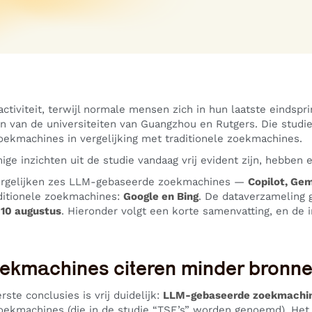
activiteit, terwijl normale mensen zich in hun laatste eindspr
en van de universiteiten van Guangzhou en Rutgers. Die studi
ekmachines in vergelijking met traditionele zoekmachines.
e inzichten uit de studie vandaag vrij evident zijn, hebben e
ergelijken zes LLM-gebaseerde zoekmachines —
Copilot, Gem
ditionele zoekmachines:
Google en Bing
. De dataverzameling 
t 10 augustus
. Hieronder volgt een korte samenvatting, en de i
kmachines citeren minder bronne
ste conclusies is vrij duidelijk:
LLM-gebaseerde zoekmachine
zoekmachines (die in de studie “TSE’s” worden genoemd). Het v