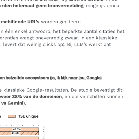
rden helemaal geen bronvermelding
, mogelijk omdat
rschillende URL’s
worden geciteerd.
in één enkel antwoord, het beperkte aantal citaties het
erenties weegt onevenredig zwaar. In een klassieke
l levert dat weinig clicks op). Bij LLM’s werkt dat
 hetzelfde ecosysteem (ja, ik kijk naar jou, Google)
 klassieke Google-resultaten. De studie bevestigt dit:
geveer 38% van de domeinen
, en die verschillen kunnen
 vs Gemini
).