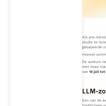
Als pre-kerst
studie te lez
gebaseerde zo
Hoewel sommig
De auteurs v
met twee tra
van
16 juli to
LLM-zoe
Een van de eer
traditionele 