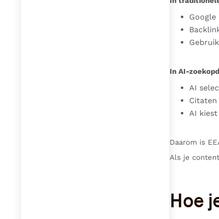
In traditione
Google 
Backlin
Gebruik
In AI-zoekopd
AI sele
Citaten 
AI kies
Daarom is EE
Als je content
Hoe j