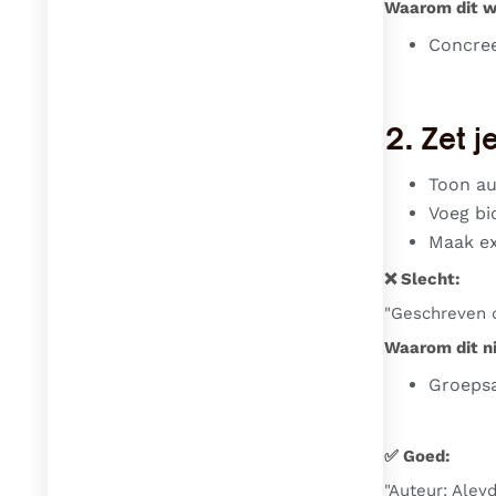
Waarom dit w
Concree
2. Zet 
Toon au
Voeg bi
Maak ex
❌ Slecht:
"Geschreven 
Waarom dit ni
Groepsa
✅ Goed:
"Auteur: Aley