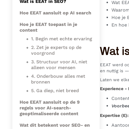
Wat is EEAT in SEO?
Wat EEA
Waarom 
Hoe EEAT aansluit op AI search
Hoe je 
Hoe je EEAT toepast in je
En hoe 
content
1. Begin met echte ervaring
2. Zet je experts op de
Wat i
voorgrond
3. Structuur voor AI, niet
EEAT werd oo
alleen voor mensen
en nuttig is 
4. Onderbouw alles met
Laten we elke
bronnen
Experience - E
5. Ga diep, niet breed
Content
Hoe EEAT aansluit op de 9
Voorbee
regels voor AI-search-
geoptimaliseerde content
Expertise (E):
Wat dit betekent voor SEO- en
Aantoon