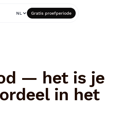
NL
Gratis proefperiode
od — het is je
rdeel in het