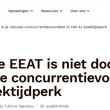
Oplossingen
Resources
Over ons
is je nieuwe concurrentievoordeel in het AI-zoektijdperk
 EEAT is niet do
e concurrentievoo
ektijdperk
I
By
Céline Naveau
AI-zoektrends