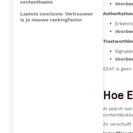
contentteams
Voorbee
Laatste conclusie: Vertrouwen
Authoritativen
is je nieuwe rankingfactor
Erkenni
Voorbee
Trustworthin
Signale
Voorbee
EEAT is geen 
Hoe E
AI search wer
contentblokke
Zo verschuift 