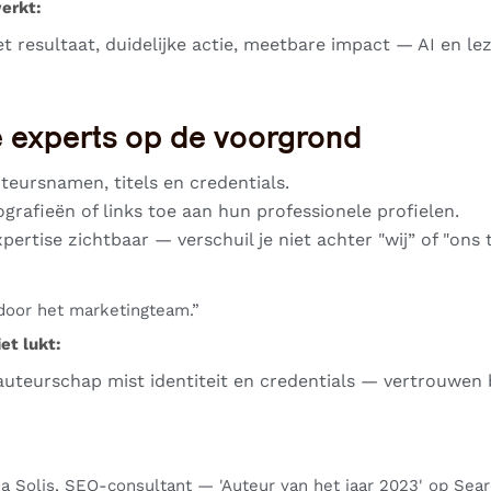
erkt:
t resultaat, duidelijke actie, meetbare impact — AI en le
je experts op de voorgrond
teursnamen, titels en credentials.
ografieën of links toe aan hun professionele profielen.
pertise zichtbaar — verschuil je niet achter "wij” of "ons 
door het marketingteam.”
et lukt:
uteurschap mist identiteit en credentials — vertrouwen 
da Solis, SEO-consultant — 'Auteur van het jaar 2023' op Sear