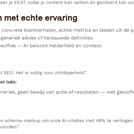
er je EEAT zodat je content kan ranken én geciteerd kan wo
n met echte ervaring
 concrete klantverhalen, echte metrics en lessen uit de pr
 generiek advies of herkauwde definities.
ecifiek — AI beloont helderheid en context.
 SEO. Het is nuttig voor zichtbaarheid.”
et lukt:
eneriek, geen bewijs van actie of resultaten — niet geloof
en schema-markup om onze AI-citaties met 48% te verhogen 
oorden.”