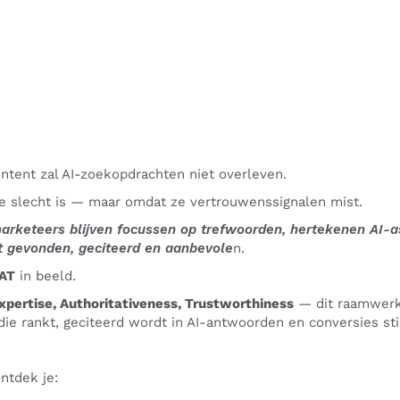
tent zal AI-zoekopdrachten niet overleven.
e slecht is — maar omdat ze vertrouwenssignalen mist.
marketeers blijven focussen op trefwoorden, hertekenen AI-a
t gevonden, geciteerd en aanbevole
n.
AT
in beeld.
xpertise, Authoritativeness, Trustworthiness
— dit raamwerk 
die rankt, geciteerd wordt in AI-antwoorden en conversies st
ontdek je: