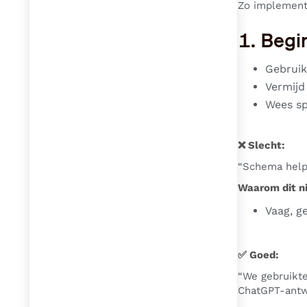
Zo implemente
1. Begi
Gebruik
Vermijd
Wees sp
❌ Slecht:
“Schema helpt
Waarom dit ni
Vaag, g
✅ Goed:
“We gebruikt
ChatGPT-antw