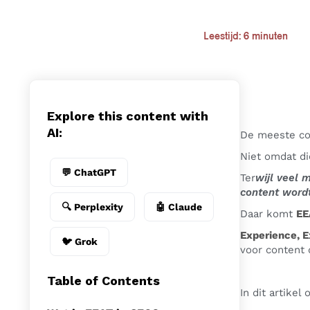
Leestijd: 6 minuten
Explore this content with
AI:
De meeste con
Niet omdat di
💬 ChatGPT
Ter
wijl veel 
content word
🔍 Perplexity
🤖 Claude
Daar komt
EE
Experience, E
🐦 Grok
voor content 
Table of Contents
In dit artikel 