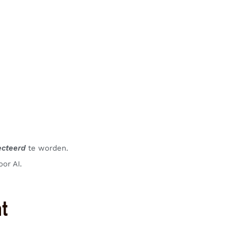
ecteerd
te worden.
oor AI.
t