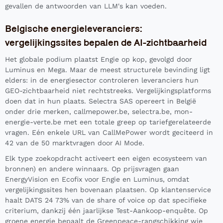
gevallen de antwoorden van LLM's kan voeden.
Belgische energieleveranciers:
vergelijkingssites bepalen de AI-zichtbaarheid
Het globale podium plaatst Engie op kop, gevolgd door
Luminus en Mega. Maar de meest structurele bevinding ligt
elders: in de energiesector controleren leveranciers hun
GEO-zichtbaarheid niet rechtstreeks. Vergelijkingsplatforms
doen dat in hun plaats. Selectra SAS opereert in België
onder drie merken, callmepower.be, selectra.be, mon-
energie-verte.be met een totale greep op tariefgerelateerde
vragen. Eén enkele URL van CallMePower wordt geciteerd in
42 van de 50 marktvragen door AI Mode.
Elk type zoekopdracht activeert een eigen ecosysteem van
bronnen) en andere winnaars. Op prijsvragen gaan
EnergyVision en Ecofix voor Engie en Luminus, omdat
vergelijkingssites hen bovenaan plaatsen. Op klantenservice
haalt DATS 24 73% van de share of voice op dat specifieke
criterium, dankzij één jaarlijkse Test-Aankoop-enquête. Op
groene energie bepaalt de Greenpeace-rangschikking wie