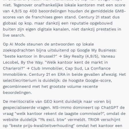
niet. Tegenover onafhankelijke lokale kantoren met een score
van 4,9/5 op 400 beoordelingen houden de gemiddelde GMB-
scores van de franchises geen stand. Century 21 staat dus
globaal op kop. maar dankzij een reputatie opgebouwd
buiten zijn eigen digitale kanalen, niet dankzij prestaties in
live search.
Op AI Mode steunen de antwoorden op lokale
zoekopdrachten bijna uitsluitend op Google My Business:
"beste kantoor in Brussel?" → Sky Realty (4,9/5), Vaneau
Lecobel, By the Way. "Welk kantoor kent de markt in
Charleroi?" → Club Immobilier, Cap Sud, La Confiance
Immobilière. Century 21 en ERA in beide gevallen afwezig. Het
selectiecriterium is duidelijk: de hoogste Google-score,
gecombineerd met het grootste volume recente
beoordelingen.
De meritocratie van GEO komt duidelijk naar voren bij
gespecialiseerde vragen. MS-Immo domineert op ChatGPT de
vraag "welk kantoor rekent de laagste commissie?", omdat de
website duidelijk "1% excl. btw" vermeldt. TRIOR verschijnt
op "beste prijs-kwaliteitverhouding" omdat het kantoor een