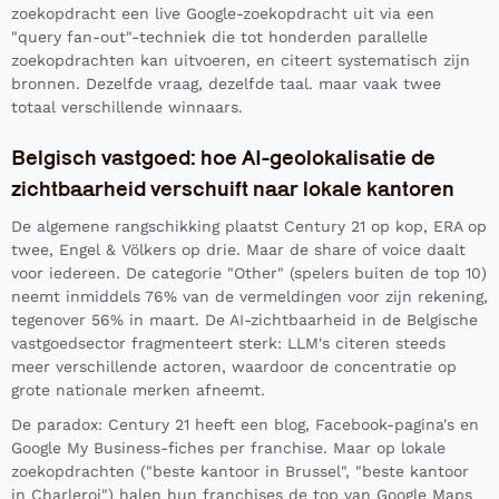
zoekopdracht een live Google-zoekopdracht uit via een
"query fan-out"-techniek die tot honderden parallelle
zoekopdrachten kan uitvoeren, en citeert systematisch zijn
bronnen. Dezelfde vraag, dezelfde taal. maar vaak twee
totaal verschillende winnaars.
Belgisch vastgoed: hoe AI-geolokalisatie de
zichtbaarheid verschuift naar lokale kantoren
De algemene rangschikking plaatst Century 21 op kop, ERA op
twee, Engel & Völkers op drie. Maar de share of voice daalt
voor iedereen. De categorie "Other" (spelers buiten de top 10)
neemt inmiddels 76% van de vermeldingen voor zijn rekening,
tegenover 56% in maart. De AI-zichtbaarheid in de Belgische
vastgoedsector fragmenteert sterk: LLM's citeren steeds
meer verschillende actoren, waardoor de concentratie op
grote nationale merken afneemt.
De paradox: Century 21 heeft een blog, Facebook-pagina's en
Google My Business-fiches per franchise. Maar op lokale
zoekopdrachten ("beste kantoor in Brussel", "beste kantoor
in Charleroi") halen hun franchises de top van Google Maps