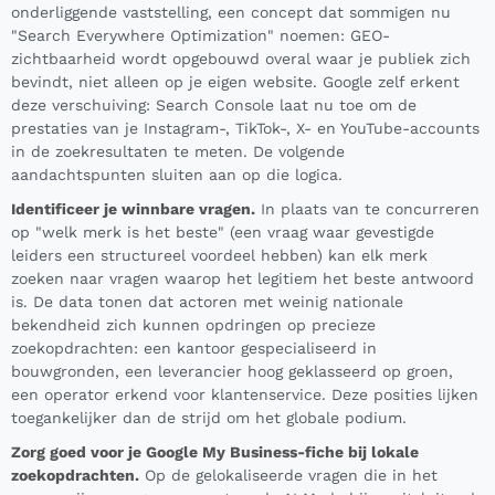
onderliggende vaststelling, een concept dat sommigen nu
"Search Everywhere Optimization" noemen: GEO-
zichtbaarheid wordt opgebouwd overal waar je publiek zich
bevindt, niet alleen op je eigen website. Google zelf erkent
deze verschuiving: Search Console laat nu toe om de
prestaties van je Instagram-, TikTok-, X- en YouTube-accounts
in de zoekresultaten te meten. De volgende
aandachtspunten sluiten aan op die logica.
Identificeer je winnbare vragen.
In plaats van te concurreren
op "welk merk is het beste" (een vraag waar gevestigde
leiders een structureel voordeel hebben) kan elk merk
zoeken naar vragen waarop het legitiem het beste antwoord
is. De data tonen dat actoren met weinig nationale
bekendheid zich kunnen opdringen op precieze
zoekopdrachten: een kantoor gespecialiseerd in
bouwgronden, een leverancier hoog geklasseerd op groen,
een operator erkend voor klantenservice. Deze posities lijken
toegankelijker dan de strijd om het globale podium.
Zorg goed voor je Google My Business-fiche bij lokale
zoekopdrachten.
Op de gelokaliseerde vragen die in het