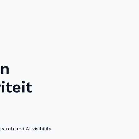
un
iteit
rch and AI visibility.