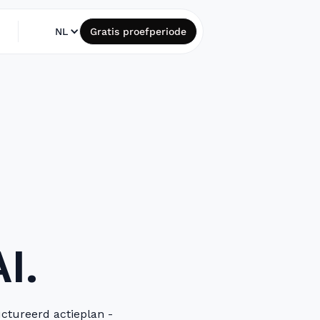
NL
Gratis proefperiode
I.
uctureerd actieplan -