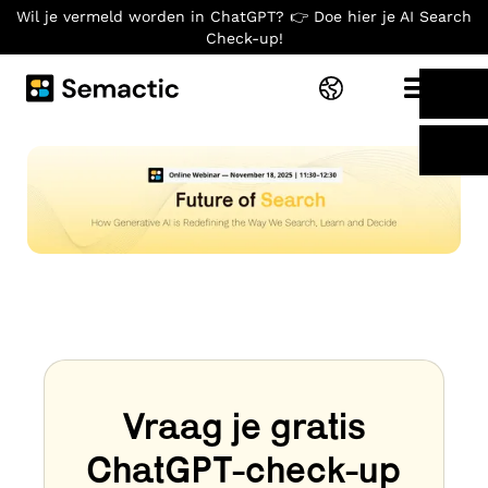
Wil je vermeld worden in ChatGPT? 👉 Doe hier je AI Search
Check-up!
Vraag je gratis
ChatGPT-check-up